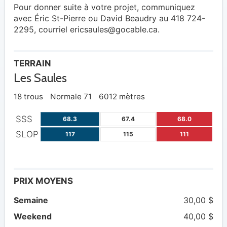
Pour donner suite à votre projet, communiquez
avec Éric St-Pierre ou David Beaudry au 418 724-
2295, courriel
ericsaules@gocable.ca
.
TERRAIN
Les Saules
18 trous
Normale 71
6012 mètres
SSS
68.3
67.4
68.0
SLOP
117
115
111
PRIX MOYENS
Semaine
30,00 $
Weekend
40,00 $