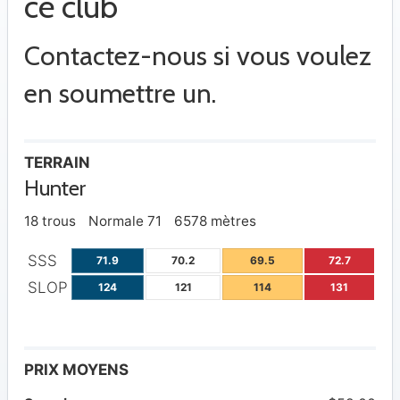
ce club
Contactez-nous si vous voulez
en soumettre un.
TERRAIN
Hunter
18 trous
Normale 71
6578 mètres
SSS
71.9
70.2
69.5
72.7
SLOP
124
121
114
131
PRIX MOYENS