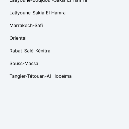
Laâyoune-Boujdour-Sakia El Hamra
Laâyoune-Sakia El Hamra
Marrakech-Safi
Oriental
Rabat-Salé-Kénitra
Souss-Massa
Tangier-Tétouan-Al Hoceïma