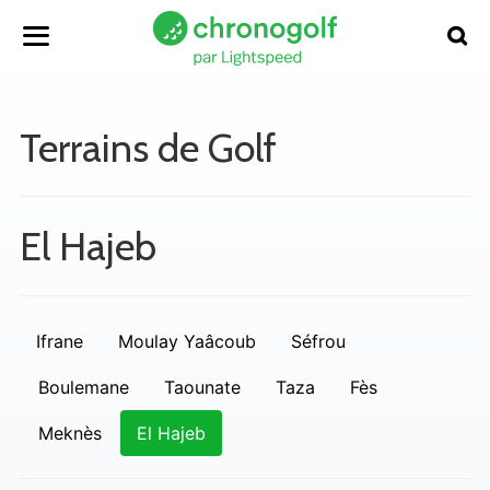
Terrains de Golf
El Hajeb
Ifrane
Moulay Yaâcoub
Séfrou
Boulemane
Taounate
Taza
Fès
Meknès
El Hajeb