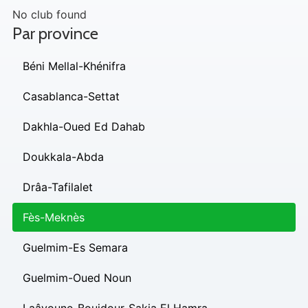
No club found
Par province
Béni Mellal-Khénifra
Casablanca-Settat
Dakhla-Oued Ed Dahab
Doukkala-Abda
Drâa-Tafilalet
Fès-Meknès
Guelmim-Es Semara
Guelmim-Oued Noun