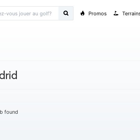
Promos
Terrain
drid
b found