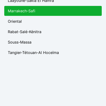
Laâyoune-Sakia El Hamra
Marrakech-Safi
Oriental
Rabat-Salé-Kénitra
Souss-Massa
Tangier-Tétouan-Al Hoceïma