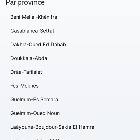
Par province
Béni Mellal-Khénifra
Casablanca-Settat
Dakhla-Oued Ed Dahab
Doukkala-Abda
Drâa-Tafilalet
Fès-Meknès
Guelmim-Es Semara
Guelmim-Oued Noun
Laâyoune-Boujdour-Sakia El Hamra