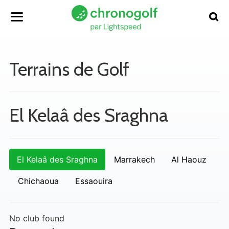
Terrains de Golf
El Kelaâ des Sraghna
El Kelaâ des Sraghna
Marrakech
Al Haouz
Chichaoua
Essaouira
No club found