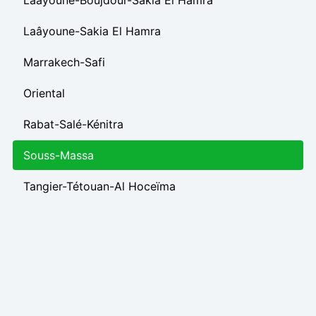
Laâyoune-Boujdour-Sakia El Hamra
Laâyoune-Sakia El Hamra
Marrakech-Safi
Oriental
Rabat-Salé-Kénitra
Souss-Massa
Tangier-Tétouan-Al Hoceïma